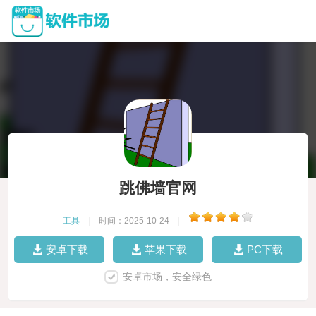
跳佛墙官网
工具
|
时间：2025-10-24
|
安卓下载
苹果下载
PC下载
安卓市场，安全绿色