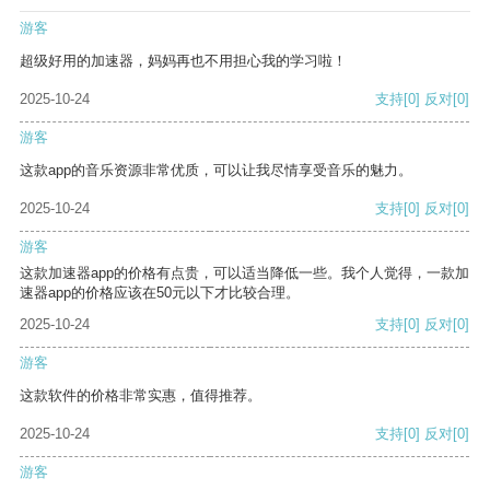
游客
超级好用的加速器，妈妈再也不用担心我的学习啦！
2025-10-24
支持
[0]
反对
[0]
游客
这款app的音乐资源非常优质，可以让我尽情享受音乐的魅力。
2025-10-24
支持
[0]
反对
[0]
游客
这款加速器app的价格有点贵，可以适当降低一些。我个人觉得，一款加
速器app的价格应该在50元以下才比较合理。
2025-10-24
支持
[0]
反对
[0]
游客
这款软件的价格非常实惠，值得推荐。
2025-10-24
支持
[0]
反对
[0]
游客