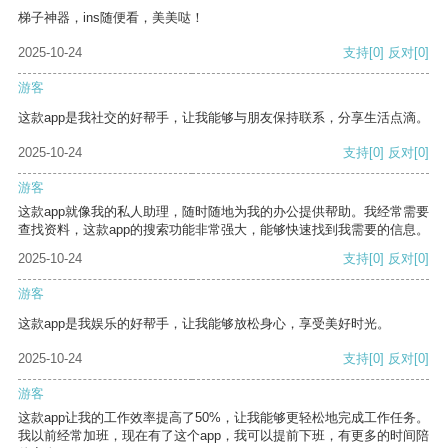
梯子神器，ins随便看，美美哒！
2025-10-24
支持
[0]
反对
[0]
游客
这款app是我社交的好帮手，让我能够与朋友保持联系，分享生活点滴。
2025-10-24
支持
[0]
反对
[0]
游客
这款app就像我的私人助理，随时随地为我的办公提供帮助。我经常需要
查找资料，这款app的搜索功能非常强大，能够快速找到我需要的信息。
2025-10-24
支持
[0]
反对
[0]
游客
这款app是我娱乐的好帮手，让我能够放松身心，享受美好时光。
2025-10-24
支持
[0]
反对
[0]
游客
这款app让我的工作效率提高了50%，让我能够更轻松地完成工作任务。
我以前经常加班，现在有了这个app，我可以提前下班，有更多的时间陪