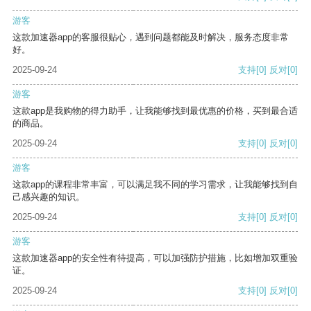
游客
这款加速器app的客服很贴心，遇到问题都能及时解决，服务态度非常
好。
2025-09-24
支持
[0]
反对
[0]
游客
这款app是我购物的得力助手，让我能够找到最优惠的价格，买到最合适
的商品。
2025-09-24
支持
[0]
反对
[0]
游客
这款app的课程非常丰富，可以满足我不同的学习需求，让我能够找到自
己感兴趣的知识。
2025-09-24
支持
[0]
反对
[0]
游客
这款加速器app的安全性有待提高，可以加强防护措施，比如增加双重验
证。
2025-09-24
支持
[0]
反对
[0]