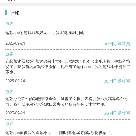
评论
游客
这款app的游戏非常好玩，可以让我消磨时间。
2025-09-24
支持
[0]
反对
[0]
游客
这款加速器app的加速效果非常好，玩游戏再也不会出现卡顿、掉线的情
况了。我以前玩游戏经常会输，现在有了这个app，我的游戏水平提升了
不少。
2025-09-24
支持
[0]
反对
[0]
游客
这款办公软件的功能非常全面，涵盖了文档、表格、演示文稿等各个方
面。我可以使用它来完成日常办公的所有任务，非常方便。
2025-09-24
支持
[0]
反对
[0]
游客
这款app就像我的娱乐小助手，随时随地为我的娱乐提供帮助。